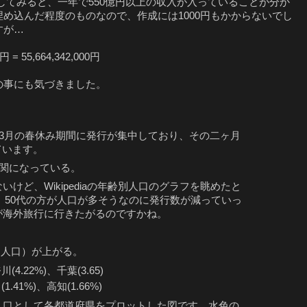
計算してみると、一年で550億円以上の収入が入っていることが分か
埋め込んだ程度のものなので、作成には1000円もかからないでし
すが…
00円 = 55,664,342,000円
の事にも気づきました。
と3月の春休み期間に発行が集中しており、その二ヶ月
ています。
相関になっている。
けど、Wikipediaの年齢別人口のグラフを眺めたと
代、50代の方が人口が多そうなのに発行数が減っていっ
が海外旅行に行きたがるのですかね。
 人口）が上がる。
(4.22%)、千葉(3.65)
1.41%)、高知(1.66%)
人口として各都道府県をプロットした図です。水色の