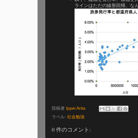
ラインはただの線形回帰。な
投稿者
Ippei Arita
ラベル:
社会勉強
0 件のコメント: