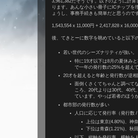
3,961,382だそうです。以下のように
ります。あんな小さい冊子にICチップを
ょうし、事務手続きも簡単だと思うので
1,543,554 x 11,000円 + 2,417,828 x 16,0
後、てきとーに数字を眺めていると以下
若い世代のシーズナリティが強い。
特に19才以下は8月の夏休み
で一年の発行数の25%を超え
20才を超えると年齢と発行数が逆
面倒くさくてちゃんと調べてない
ころ、20代よりは30代、40
ています。やっぱ若者のほう
都市部の発行数が多い
人口に応じて発行率（発行数 /
上位は東京(4.80%)、神奈川
下位は青森(1.21%)、秋田(
以下、縦軸を発行率、横軸を