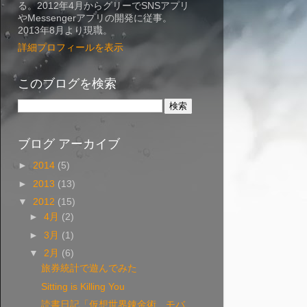
る。2012年4月からグリーでSNSアプリ
やMessengerアプリの開発に従事。
2013年8月より現職。
詳細プロフィールを表示
このブログを検索
ブログ アーカイブ
►
2014
(5)
►
2013
(13)
▼
2012
(15)
►
4月
(2)
►
3月
(1)
▼
2月
(6)
旅券統計で遊んでみた
Sitting is Killing You
読書日記「仮想世界錬金術 モバ