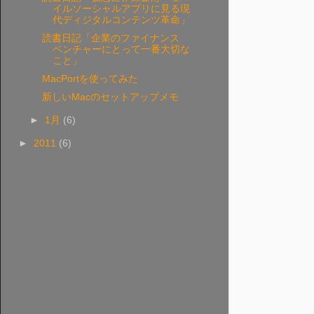
イルソーシャルアプリに見る現
代ディジタルコンテンツ革命」
読書日記「企業のファイナンス
ベンチャーにとって一番大切な
こと」
MacPortを使ってみた
新しいMacのセットアップメモ
►
1月
(6)
►
2011
(6)