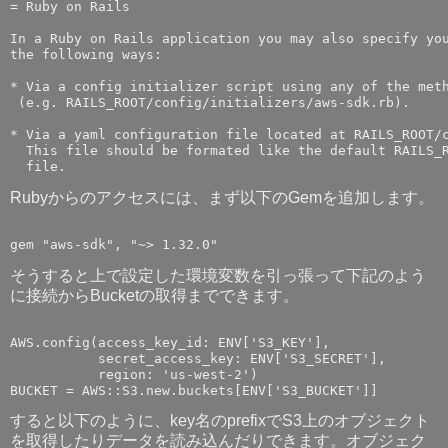
= Ruby on Rails

In a Ruby on Rails application you may also specify you
the following ways:

* Via a config initializer script using any of the meth
 (e.g. RAILS_ROOT/config/initializers/aws-sdk.rb).

* Via a yaml configuration file located at RAILS_ROOT/c
  This file should be formated like the default RAILS_R
Rubyからのアクセスには、まず以下のGemを追加します。
そうすると上で設定した環境変数を引っ張って下記のよう
に接続からBucketの取得までできます。
AWS.config(access_key_id: ENV['S3_KEY'],

           secret_access_key: ENV['S3_SECRET'],

           region: 'us-west-2')

すると以下のように、key名のprefixでS3上のオブジェクト
を取得したりデータを読み込んだりできます。オブジェク