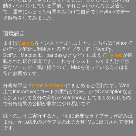
動をバンバンしている手前、それじゃいかんなと反省し
て、週末にちょっと時間をみつけて自分でもPythonでデー
タ解析をしてみました。
環境設定
まずは
Canopy
をインストールしました。こちらはPythonで
のデータ解析に利用されるライブラリ群（NumPy、
SciPy、Matplotlib、pandasなどなど）に加えて
IPython
が搭
載された統合環境です。これをインストールするだけで必
要なツールが一気に揃うので、Macを使っている方には非
常にお薦めです。
分析結果は
IPython Notebook
にまとめると便利です。Web
上でInteractiveにコードの実行が出来、かつDescriptionなど
も加えられて自分の分析がNotebookとしてまとめられるの
で分析結果の公開が非常にやり易いです。
以下のように実行すると、Plotに必要なライブラリが読み込
まれ、かつ結果のグラフ等の出力がHTMLに出力されて便利
です。