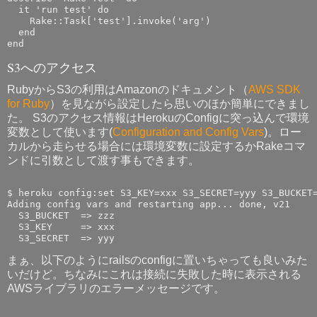
  it 'run test' do

    Rake::Task['test'].invoke('arg')

  end

S3へのアクセス
RubyからS3の利用はAmazonのドキュメント（
AWS SDK
for Ruby
）を見ながら設定したら思いのほか簡単にできまし
た。 S3のアクセス情報はHerokuのConfigに突っ込んで環境
変数として使います(
Configuration and Config Vars
)。ロー
カルから走らせる場合には環境変数に設定するかRakeコマ
ンドに引数として渡す事もできます。
$ heroku config:set S3_KEY=xxx S3_SECRET=yyy S3_BUCKET=
Adding config vars and restarting app... done, v21

  S3_BUCKET  => zzz

  S3_KEY     => xxx

まぁ、以下のようにrailsのconfigに置いちゃっても良いみた
いだけど。ちなみにこれは接続に失敗した時に表示される
AWSライブラリのエラーメッセージです。