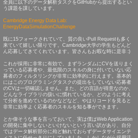
全員に以下のデータ解析タスクをGitHubから提出するとい
う課題を課しています。
Cambridge Energy Data Lab:
EnergyDataSimulationChallenge
既に15フォークされていて、質の良いPull Requestも多く
来ていて嬉しい限りです。Cambridge大学の学生もどんど
ん応募してきてくれています。皆さんもお暇な時に是非 :)
これが採用に非常に有効で、まずランダムにCVを送りまく
っている応募者や、最低限のスキルの身に付いていない応
募者のフィルタリングが非常に効率的に行えます。基本的
にはこのプログラミングタスクの提出をしていない応募者
のCVは一切確認しません。また、どの言語が得意なのか、
どんなライブラリの扱いに慣れているか、どのように考え
て分析を進めているのかなどなど、やはりコードを見ると
非常に効率よく応募者のスキルを知る事ができます。
とか偉そうな事を言っておいて、実は僕はWeb Application
の開発に集中しないといけないという言い訳があり、自分
ではデータ解析部分に殆ど触れておらずデータサイエンテ
ィストに任せっきりにしていました。しかしながら採用活