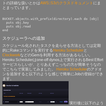
トの詳細な扱いとかは
AWS::S3のクラスドキュメント
にま
とまっています。
BUCKET.objects.with_prefix(directory).each do |obj|

  puts obj.key

  puts obj.read

スケジューラへの追加
スケジュール化されたタスクを走らせる方法としては定期
的にRakeコマンドを実行する
Heroku Scheduler
と
Clockwork
などのGemを利用する方法があるらしい。
Heroku Schedulerはone-off dynos上で実行されるBest Effort
サービスらしいが、とりあえずこっちの方が簡単そうなの
でこちらで実装してみました。
Heroku Scheduler
のアドオ
ンを追加すると以下のような感じで簡単にJobの登録ができ
ます。
実行後に以下のよう