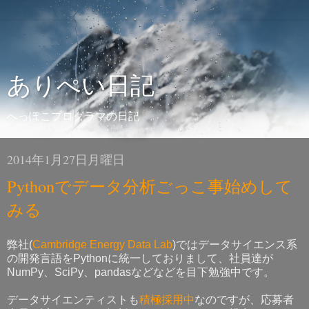
ありぺい日記
へっぽこプログラマの日記
2014年1月27日月曜日
Pythonでデータ分析ごっこ事始めして
みる
弊社(
Cambridge Energy Data Lab
)ではデータサイエンス系
の開発言語をPythonに統一しておりまして、社員達が
NumPy、SciPy、pandasなどなどを目下勉強中です。
データサイエンティストも
積極採用中
なのですが、応募者