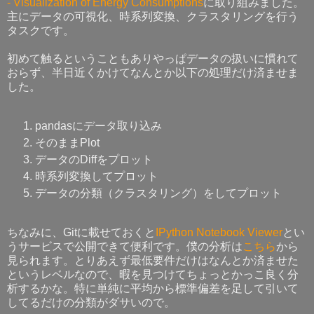
- Visualization of Energy Consumptions
に取り組みました。
主にデータの可視化、時系列変換、クラスタリングを行う
タスクです。
初めて触るということもありやっぱデータの扱いに慣れて
おらず、半日近くかけてなんとか以下の処理だけ済ませま
した。
pandasにデータ取り込み
そのままPlot
データのDiffをプロット
時系列変換してプロット
データの分類（クラスタリング）をしてプロット
ちなみに、Gitに載せておくと
IPython Notebook Viewer
とい
うサービスで公開できて便利です。僕の分析は
こちら
から
見られます。とりあえず最低要件だけはなんとか済ませた
というレベルなので、暇を見つけてちょっとかっこ良く分
析するかな。特に単純に平均から標準偏差を足して引いて
してるだけの分類がダサいので。