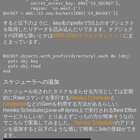
           secret_access_key: ENV['S3_SECRET'],

           region: 'us-west-2')

すると以下のように、key名のprefixでS3上のオブジェクト
を取得したりデータを読み込んだりできます。オブジェク
トの詳細な扱いとかは
AWS::S3のクラスドキュメント
にま
とまっています。
BUCKET.objects.with_prefix(directory).each do |obj|

  puts obj.key

  puts obj.read

スケジューラへの追加
スケジュール化されたタスクを走らせる方法としては定期
的にRakeコマンドを実行する
Heroku Scheduler
と
Clockwork
などのGemを利用する方法があるらしい。
Heroku Schedulerはone-off dynos上で実行されるBest Effort
サービスらしいが、とりあえずこっちの方が簡単そうなの
でこちらで実装してみました。
Heroku Scheduler
のアドオ
ンを追加すると以下のような感じで簡単にJobの登録ができ
ます。