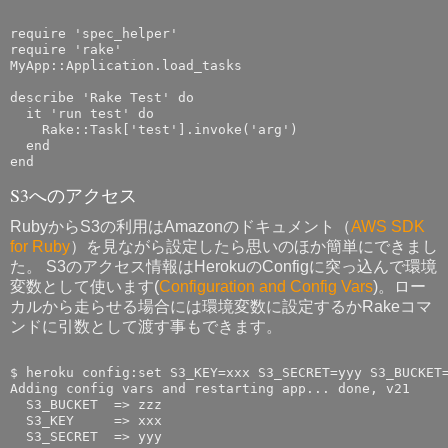
require 'spec_helper'

require 'rake'

MyApp::Application.load_tasks

describe 'Rake Test' do

  it 'run test' do

    Rake::Task['test'].invoke('arg')

  end

S3へのアクセス
RubyからS3の利用はAmazonのドキュメント（
AWS SDK
for Ruby
）を見ながら設定したら思いのほか簡単にできまし
た。 S3のアクセス情報はHerokuのConfigに突っ込んで環境
変数として使います(
Configuration and Config Vars
)。ロー
カルから走らせる場合には環境変数に設定するかRakeコマ
ンドに引数として渡す事もできます。
$ heroku config:set S3_KEY=xxx S3_SECRET=yyy S3_BUCKET=
Adding config vars and restarting app... done, v21

  S3_BUCKET  => zzz

  S3_KEY     => xxx
