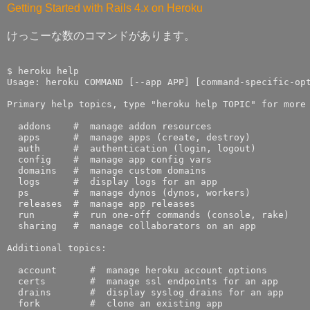
Getting Started with Rails 4.x on Heroku
けっこーな数のコマンドがあります。
$ heroku help

Usage: heroku COMMAND [--app APP] [command-specific-opt
Primary help topics, type "heroku help TOPIC" for more 
  addons    #  manage addon resources

  apps      #  manage apps (create, destroy)

  auth      #  authentication (login, logout)

  config    #  manage app config vars

  domains   #  manage custom domains

  logs      #  display logs for an app

  ps        #  manage dynos (dynos, workers)

  releases  #  manage app releases

  run       #  run one-off commands (console, rake)

  sharing   #  manage collaborators on an app

Additional topics:

  account      #  manage heroku account options

  certs        #  manage ssl endpoints for an app

  drains       #  display syslog drains for an app

  fork         #  clone an existing app
