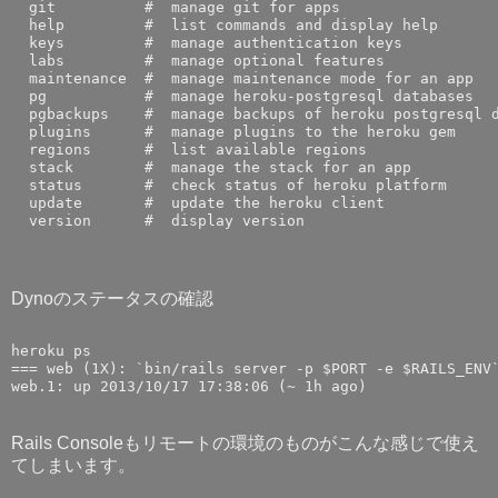
  git          #  manage git for apps

  help         #  list commands and display help

  keys         #  manage authentication keys

  labs         #  manage optional features

  maintenance  #  manage maintenance mode for an app

  pg           #  manage heroku-postgresql databases

  pgbackups    #  manage backups of heroku postgresql d
  plugins      #  manage plugins to the heroku gem

  regions      #  list available regions

  stack        #  manage the stack for an app

  status       #  check status of heroku platform

  update       #  update the heroku client

Dynoのステータスの確認
heroku ps

=== web (1X): `bin/rails server -p $PORT -e $RAILS_ENV`
Rails Consoleもリモートの環境のものがこんな感じで使え
てしまいます。