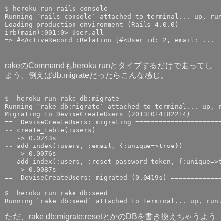
$ heroku run rails console

Running `rails console` attached to terminal... up, run
Loading production environment (Rails 4.0.0)

irb(main):001:0> User.all

=> #<ActiveRecord::Relation [#<User id: 2, email: ...
rakeのCommandもheroku runとタイプするだけで走ってし
まう。例えばdb:migrateだったらこんな感じ。
$  heroku run rake db:migrate

Running `rake db:migrate` attached to terminal... up, r
Migrating to DeviseCreateUsers (20131014182214)

==  DeviseCreateUsers: migrating ======================
-- create_table(:users)

   -> 0.0243s

-- add_index(:users, :email, {:unique=>true})

   -> 0.0076s

-- add_index(:users, :reset_password_token, {:unique=>t
   -> 0.0087s

==  DeviseCreateUsers: migrated (0.0419s) =============
$  heroku run rake db:seed

ただ、rake db:migrate:resetとかのDBを書き換えちゃうよう