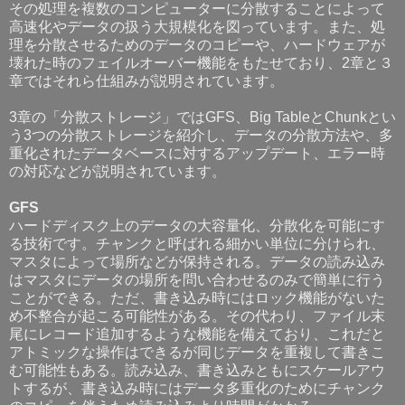
その処理を複数のコンピューターに分散することによって
高速化やデータの扱う大規模化を図っています。また、処
理を分散させるためのデータのコピーや、ハードウェアが
壊れた時のフェイルオーバー機能をもたせており、2章と３
章ではそれら仕組みが説明されています。
3章の「分散ストレージ」ではGFS、Big TableとChunkとい
う3つの分散ストレージを紹介し、データの分散方法や、多
重化されたデータベースに対するアップデート、エラー時
の対応などが説明されています。
GFS
ハードディスク上のデータの大容量化、分散化を可能にす
る技術です。チャンクと呼ばれる細かい単位に分けられ、
マスタによって場所などが保持される。データの読み込み
はマスタにデータの場所を問い合わせるのみで簡単に行う
ことができる。ただ、書き込み時にはロック機能がないた
め不整合が起こる可能性がある。その代わり、ファイル末
尾にレコード追加するような機能を備えており、これだと
アトミックな操作はできるが同じデータを重複して書きこ
む可能性もある。読み込み、書き込みともにスケールアウ
トするが、書き込み時にはデータ多重化のためにチャンク