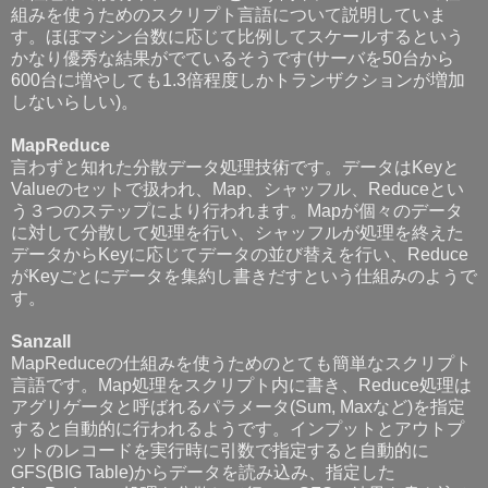
組みを使うためのスクリプト言語について説明していま
す。ほぼマシン台数に応じて比例してスケールするという
かなり優秀な結果がでているそうです(サーバを50台から
600台に増やしても1.3倍程度しかトランザクションが増加
しないらしい)。
MapReduce
言わずと知れた分散データ処理技術です。データはKeyと
Valueのセットで扱われ、Map、シャッフル、Reduceとい
う３つのステップにより行われます。Mapが個々のデータ
に対して分散して処理を行い、シャッフルが処理を終えた
データからKeyに応じてデータの並び替えを行い、Reduce
がKeyごとにデータを集約し書きだすという仕組みのようで
す。
Sanzall
MapReduceの仕組みを使うためのとても簡単なスクリプト
言語です。
Map処理をスクリプト内に書き、Reduce処理は
アグリゲータと呼ばれるパラメータ(Sum, Maxなど)を指定
すると自動的に行われるようです。インプットとアウトプ
ットのレコードを実行時に引数で指定すると自動的に
GFS(BIG Table)からデータを読み込み、指定した