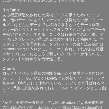
のコピーを伴うため読み込みより時間がかかる。
Big Table
ある程度構造化された大規模データを扱うためのテーブ
ル。他のテーブルとのリレーションは持たないが、フィー
ルドにはどんなデータでも格納できるというデータ構造。
行キーのカラムキーとタイムスタンプの3つによってデータ
を特定することができる。ロックは行単位でのみ可能。デ
ータはタブレットと呼ばれる単位で分散して格納され、マ
スタによって管理される。タブレットへの書き込み操作は
memorableというログにジャーナルされ、それがある程度
のサイズになったところで新しいタブレットが作られて、
タブレットの分割や結合が起こる。
Chunk
ロックとイベント通知の機能を備えた小規模データ向けの
ストレージ。GSFやBig Tableなどの外部リソースのロック
制御や、DNSとして使われている。レプリカと呼ばれるマ
シンで5重に多重化されており、その一つがマスタとして働
く。
4章の「分散データ処理」ではMapReduceによる分散処理
の仕組みの説明や、Sanzallという簡単にMapReduceの仕