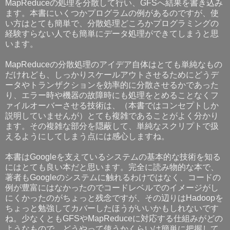
MapReduceの処理を分散して行い、GFSへ結果を書き込み
ます。本書にいくつかプログラムの例があるのですが、使
い方はとても簡単で、分散処理どころかプログラミングの
経験すらない人でも簡単にデータ処理ができてしまうと思
います。
MapReduceの分散処理のアイデア自体はとても単純なもの
だけれども、しっかりスケールアウトさせるためにどうデ
ータやトランザクションを効率的に分散させるかであった
り、エラー時や機器の故障時にも処理をとめることなくフ
ァイルオーバーさせる技術は、（本書ではコンセプトしか
説明していませんが）とても複雑であることがよく分かり
ます。その複雑な部分を隠蔽して、単純なスクリプトで扱
えるようにしてしまう点には感心しますね。
本書はGoogleを支えているシステムの基本的な技術を知る
にはとても良い本だと思います。完全に読み物的な本で、
著者もGoogleのシステムに触れるわけではなく、コードの
例が豊富にはなかったのでコードレベルでのイメージがし
にくかったのがちょっと残念ですが、その辺りはHadoopを
ちょっと勉強してカバーしたほうがいいかもしれないです
ね。少なくともGFSやMapReduceに対応する仕組みがどの
ようなもので、どうやって使うかくらいは簡単に把握して